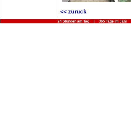
<< zurück
24 Stunden am Tag | 365 Tage im Jahr |