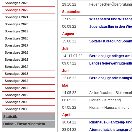
Sonstiges 2023
29.10.22
Feuerlöscher-Überprüfung
Sonstiges 2022
September
Sonstiges 2021
17.09.22
Wissenstest und Wissens
Sonstiges 2020
06.09.22
Jugendausflug in den Wie
Sonstiges 2019
August
Sonstiges 2018
15.08.22
Spitaler Kirtag und Somm
Sonstiges 2017
Juli
Sonstiges 2016
14.-17.07.22
Bereichsjugendlager am
Sonstiges 2015
09.07.22
Landesfeuerwehrjugendl
Sonstiges 2014
Juni
Sonstiges 2013
12.06.22
Bereichsjugendleistungs
Sonstiges 2012
Mai
Sonstiges 2011
14.05.22
Aktion "saubere Steiermar
Sonstiges 2010
08.05.22
Floriani - Kirchgang
Sonstiges 2009
07.05.22
Floriani - Haussammlung
Sonstiges 2008
April
Statistik
30.04.22
Rüsthaus-, Fahrzeug- und
Online - Einsatzübersicht
23.04.22
Atemschutzleistungsprüfu